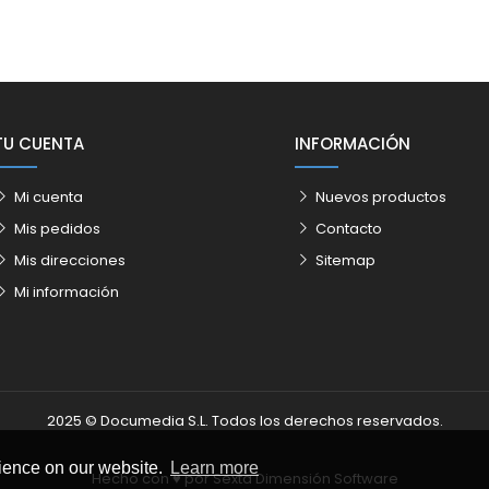
TU CUENTA
INFORMACIÓN
Mi cuenta
Nuevos productos
Mis pedidos
Contacto
Mis direcciones
Sitemap
Mi información
2025 © Documedia S.L. Todos los derechos reservados.
rience on our website.
Learn more
Hecho con ♥️ por
Sexta Dimensión Software