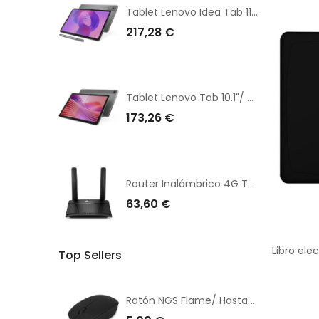
Tablet Lenovo Idea Tab 11"/ 8GB/ 128GB/ Octacore/ Gris Luna/ Incluye Lenovo Tab Pen
217,28 €
Tablet Lenovo Tab 10.1"/ 4GB/ 128GB/ Octacore/ Gris Luna
173,26 €
Router Inalámbrico 4G TP-Link TL-MR100 V2 300Mbps/ 2.4GHz/ 2 Antenas/ WiFi 802.11b/g/n
63,60 €
Top Sellers
Ratón NGS Flame/ Hasta 1000 DPI