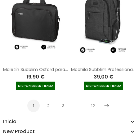
Maletín Subblim Oxford para Portátiles hasta 16"/ Negro
Mochila Subblim Professional Air Padding Backpack para Portátiles hasta 16"/ Puerto USB/ Negra
19,90 €
39,00 €
DISPONIBLE EN TIENDA
DISPONIBLE EN TIENDA
1
2
3
…
12
Siguiente
Inicio
New Product