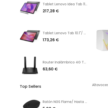
Tablet Lenovo Idea Tab 11"/ 8GB/ 128GB/ Octacore/ Gris Luna/ Incluye Lenovo Tab Pen
217,28 €
Tablet Lenovo Tab 10.1"/ 4GB/ 128GB/ Octacore/ Gris Luna
173,26 €
Router Inalámbrico 4G TP-Link TL-MR100 V2 300Mbps/ 2.4GHz/ 2 Antenas/ WiFi 802.11b/g/n
63,60 €
Top Sellers
Ratón NGS Flame/ Hasta 1000 DPI