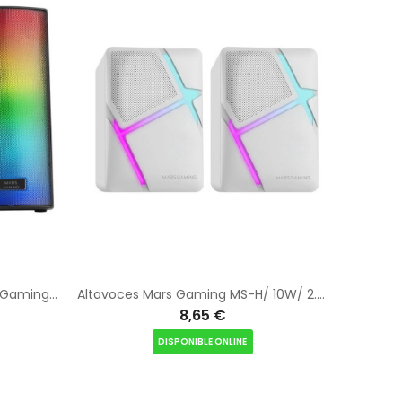
Altavoces con Bluetooth Mars Gaming MSRGB2/ 15W/ 2.0/ Negros
Altavoces Mars Gaming MS-H/ 10W/ 2.0/ Blancos
8,65 €
DISPONIBLE ONLINE