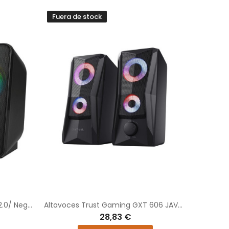
Fuera de stock
Altavoces NGS GSX-150/ 12W/ 2.0/ Negros
Altavoces Trust Gaming GXT 606 JAVV/ 12W/ 2.0/ Negros
28,83 €