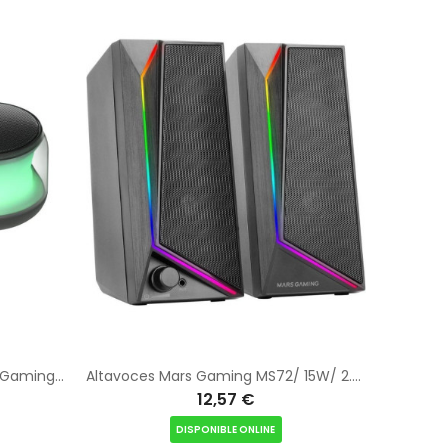
Altavoces con Bluetooth Mars Gaming MS-AURA/ 15W/ 2.0/ Negros
Altavoces Mars Gaming MS72/ 15W/ 2.0/ Negros
12,57 €
DISPONIBLE ONLINE