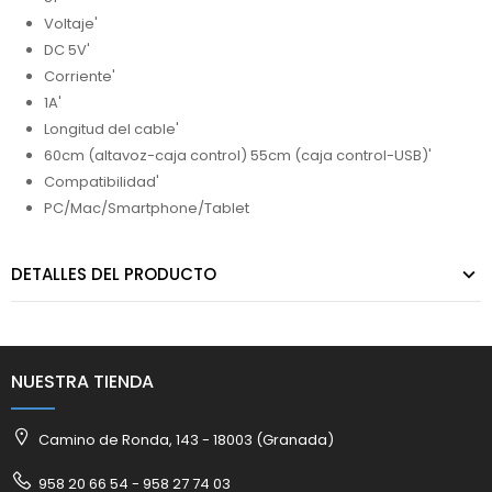
Voltaje'
DC 5V'
Corriente'
1A'
Longitud del cable'
60cm (altavoz-caja control) 55cm (caja control-USB)'
Compatibilidad'
PC/Mac/Smartphone/Tablet
DETALLES DEL PRODUCTO
NUESTRA TIENDA
Camino de Ronda, 143 - 18003 (Granada)
958 20 66 54 - 958 27 74 03