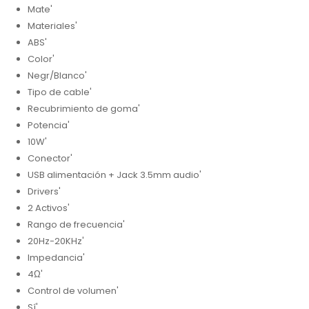
Mate'
Materiales'
ABS'
Color'
Negr/Blanco'
Tipo de cable'
Recubrimiento de goma'
Potencia'
10W'
Conector'
USB alimentación + Jack 3.5mm audio'
Drivers'
2 Activos'
Rango de frecuencia'
20Hz-20KHz'
Impedancia'
4Ω'
Control de volumen'
Sí'