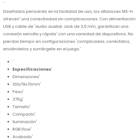
'
Diseñados pensando en la facilidad de uso, los altavoces MS-H
ofrecen' una conectividad sin complicaciones. Con alimentación
USB y cable de 'audio auxiliar Jack de 3,5 mm, garantizan una
conexión sencilla y rápida' con una variedad de dispositivos. No
pierdas tiempo en configuraciones 'complicadas; conéctalos,
enciéndelos y sumérgete en el juego.'
'
Especificaciones
'
Dimensiones'
100x79x70mm'
Peso'
375g'
Tamaño'
Compacto'
Iluminación'
RGB Flow'
Acabado'