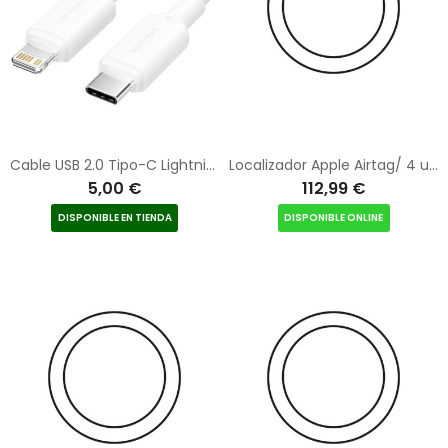
Cable USB 2.0 Tipo-C Lightning Vention LAKWF/ USB Tipo-C Macho - Lightning Macho/ Hasta 27W/ 480Mbps/ 1m/ Blanco
Localizador Apple Airtag/ 4 unidades/ MX542ZM/A
5,00 €
112,99 €
DISPONIBLE EN TIENDA
DISPONIBLE ONLINE