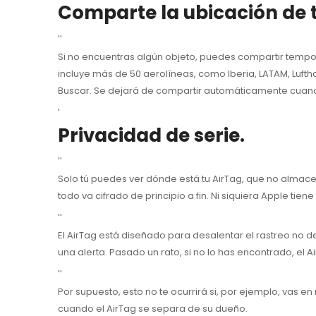
Comparte la ubicación de t
''
Si no encuentras algún objeto, puedes compartir tempor
incluye más de 50 aerolíneas, como Iberia, LATAM, Luftha
Buscar. Se dejará de compartir automáticamente cuando
'
Privacidad de serie.
''
Solo tú puedes ver dónde está tu AirTag, que no almacen
todo va cifrado de principio a fin. Ni siquiera Apple tien
''
El AirTag está diseñado para desalentar
el rastreo no d
una alerta. Pasado un rato, si no lo has encontrado, el
''
Por supuesto, esto no te ocurrirá si, por ejemplo, vas e
cuando el AirTag se separa de su dueño.