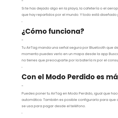
''
Si te has dejado algo en la playa, la cafetería o el aer
que hay repartidos por el mundo. Y todo está diseñado 
'
¿Cómo funciona?
''
Tu AirTag manda una señal segura por Bluetooth que dete
momento puedes verlo en un mapa desde la app Buscar. E
no tienes que preocuparte por la batería ni por el con
'
Con el Modo Perdido es más
''
Puedes poner tu AirTag en Modo Perdido, igual que haces
automática. También es posible configurarlo para que 
se usa para pagar desde el teléfono.
'