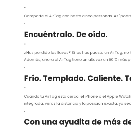
''
Comparte el AirTag con hasta cinco personas. Así podréi
'
Encuéntralo. De oído.
''
¿Has perdido las llaves? Si les has puesto un AirTag, n
Además, ahora el AirTag tiene un altavoz un 50 % más p
'
Frío. Templado.
Caliente. 
''
Cuando tu AirTag está cerca, el iPhone o el Apple Watc
integrada, verás la distancia y la posición exacta, ya se
'
Con una ayudita de más de