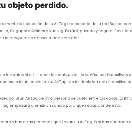
u objeto perdido.
almente la ubicación de tu AirTag o accesorio de la red Buscar con
nsa, Singapore Airlines y Vueling. Es fácil, privado y seguro. Solo ti
 lo recuperes o transcurridos siete días.
a los datos ni el historial de localización. Además, los dispositivos
e acceso a la ubicación de tu AirTag ni a la identidad del dispositivo q
eseado. Si un AirTag de otra persona se cuela entre tus cosas, tu iPh
 AirTag empezará a emitir un sonido para que sepas dónde está.
n metro y hay otras personas que llevan un AirTag. O si has quedado c