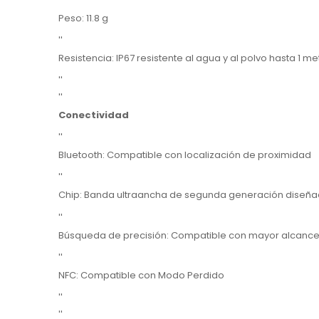
''
Peso: 11.8 g
''
Resistencia: IP67 resistente al agua y al polvo hasta 1 m
''
''
Conectividad
''
Bluetooth: Compatible con localización de proximidad
''
Chip: Banda ultraancha de segunda generación diseña
''
Búsqueda de precisión: Compatible con mayor alcanc
''
NFC: Compatible con Modo Perdido
''
''