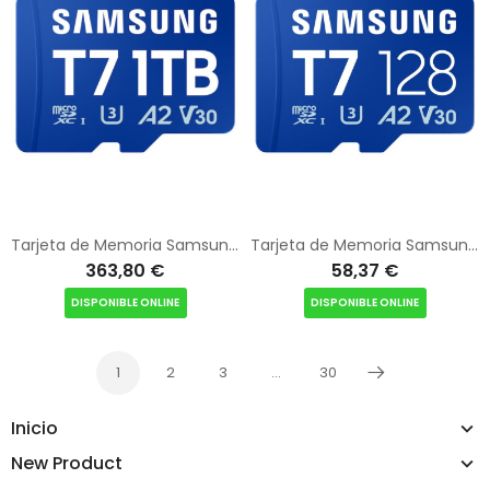
Tarjeta de Memoria Samsung P7 1TB microSD XC/ Clase 10/ 170MBs
Tarjeta de Memoria Samsung P7 128GB microSD XC/ Clase 10/ 170MBs
363,80 €
58,37 €
DISPONIBLE ONLINE
DISPONIBLE ONLINE
1
2
3
…
30
Siguiente
Inicio
New Product