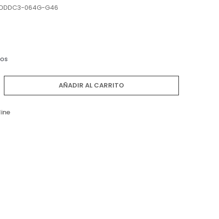
DDDC3-064G-G46
dos
AÑADIR AL CARRITO
line