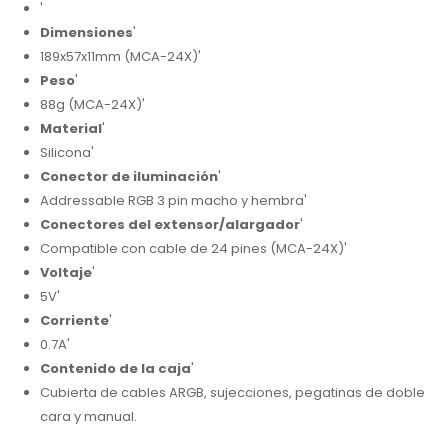
'
Dimensiones
'
189x57x11mm (MCA-24X)'
Peso
'
88g (MCA-24X)'
Material
'
Silicona'
Conector de iluminación
'
Addressable RGB 3 pin macho y hembra'
Conectores del extensor/alargador
'
Compatible con cable de 24 pines (MCA-24X)'
Voltaje
'
5V'
Corriente
'
0.7A'
Contenido de la caja
'
Cubierta de cables ARGB, sujecciones, pegatinas de doble
cara y manual.