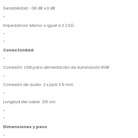
''
Sensibilidad: -38 dB ±3 dB
''
Impedancia: Menor o igual a 2.2 kΩ
''
''
Conectividad
''
Conexión: USB para alimentación de iluminación RGB
''
Conexión de audio: 2 x jack 3.5 mm
''
Longitud del cable: 210 cm
''
''
Dimensiones y peso
''