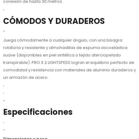
conexión de hasta 30 metros.
'
CÓMODOS Y DURADEROS
''
Juega cómodamente a cualquier ángulo, con una bisagra
rotatoria y resistente y almohadillas de espuma viscoelástica
suave (disponibles en piel sintética o tejido aterciopelado
transpirable). PRO X 2 LIGHTSPEED logran el equilibrio perfecto de
comodidad y resistencia con materiales de aluminio duraderos y
un armazón de acero.
'
'
''
Especificaciones
'
''
Dimensiones y peso