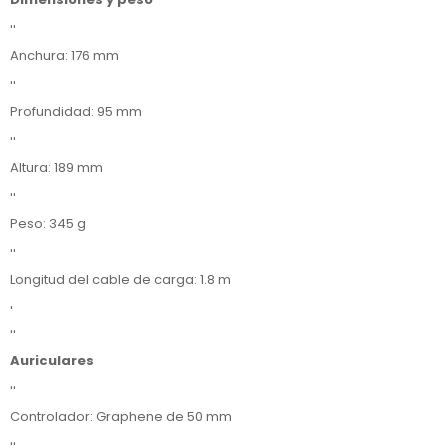
''
Anchura: 176 mm
''
Profundidad: 95 mm
''
Altura: 189 mm
''
Peso: 345 g
''
Longitud del cable de carga: 1.8 m
'
''
Auriculares
''
Controlador: Graphene de 50 mm