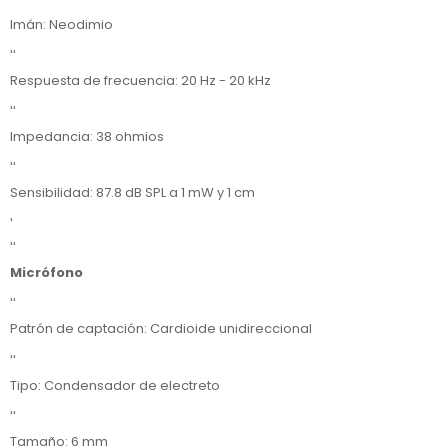
''
Imán: Neodimio
''
Respuesta de frecuencia: 20 Hz - 20 kHz
''
Impedancia: 38 ohmios
''
Sensibilidad: 87.8 dB SPL a 1 mW y 1 cm
'
''
Micrófono
''
Patrón de captación: Cardioide unidireccional
''
Tipo: Condensador de electreto
''
Tamaño: 6 mm