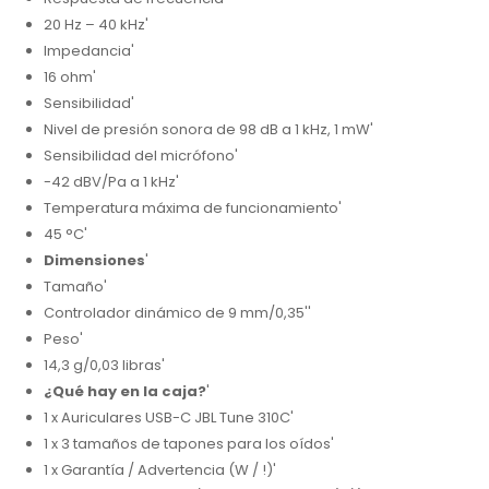
20 Hz – 40 kHz'
Impedancia'
16 ohm'
Sensibilidad'
Nivel de presión sonora de 98 dB a 1 kHz, 1 mW'
Sensibilidad del micrófono'
-42 dBV/Pa a 1 kHz'
Temperatura máxima de funcionamiento'
45 °C'
Dimensiones
'
Tamaño'
Controlador dinámico de 9 mm/0,35''
Peso'
14,3 g/0,03 libras'
¿Qué hay en la caja?
'
1 x Auriculares USB-C JBL Tune 310C'
1 x 3 tamaños de tapones para los oídos'
1 x Garantía / Advertencia (W / !)'