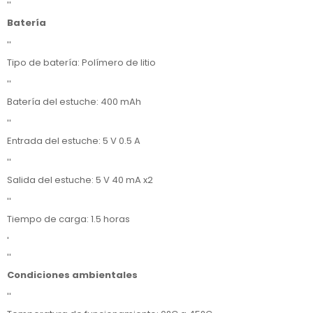
''
Batería
''
Tipo de batería: Polímero de litio
''
Batería del estuche: 400 mAh
''
Entrada del estuche: 5 V 0.5 A
''
Salida del estuche: 5 V 40 mA x2
''
Tiempo de carga: 1.5 horas
'
''
Condiciones ambientales
''