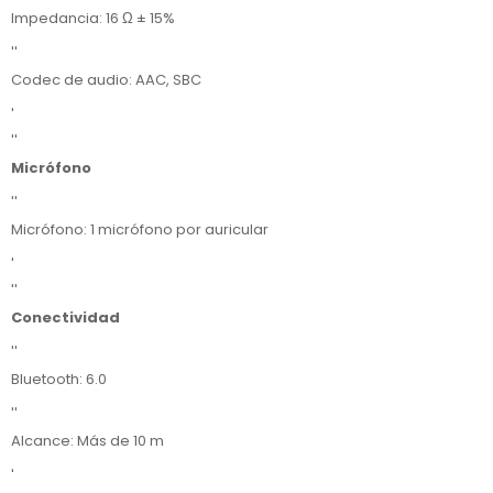
Impedancia: 16 Ω ± 15%
''
Codec de audio: AAC, SBC
'
''
Micrófono
''
Micrófono: 1 micrófono por auricular
'
''
Conectividad
''
Bluetooth: 6.0
''
Alcance: Más de 10 m
'