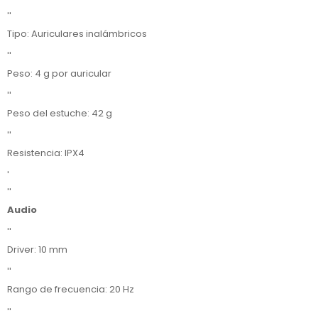
''
Tipo: Auriculares inalámbricos
''
Peso: 4 g por auricular
''
Peso del estuche: 42 g
''
Resistencia: IPX4
'
''
Audio
''
Driver: 10 mm
''
Rango de frecuencia: 20 Hz
''