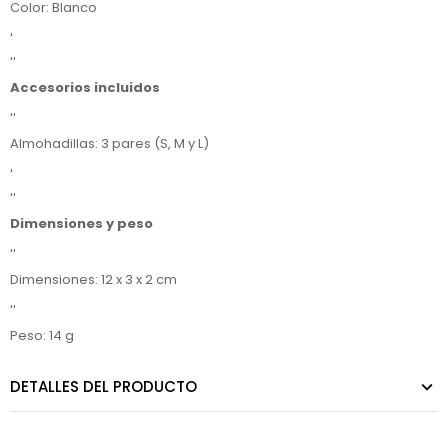
Color: Blanco
'
''
Accesorios incluidos
''
Almohadillas: 3 pares (S, M y L)
'
''
Dimensiones y peso
''
Dimensiones: 12 x 3 x 2 cm
''
Peso: 14 g
DETALLES DEL PRODUCTO