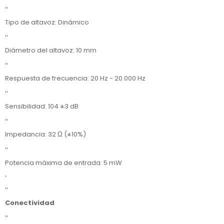
''
Tipo de altavoz: Dinámico
''
Diámetro del altavoz: 10 mm
''
Respuesta de frecuencia: 20 Hz - 20.000 Hz
''
Sensibilidad: 104 ±3 dB
''
Impedancia: 32 Ω (±10%)
''
Potencia máxima de entrada: 5 mW
'
''
Conectividad
''