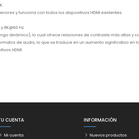
K.
iores y funciona con todos los dispositivos HDMI existentes.
 y 8K@60 Hz
go dinámico), lo cual ofrece relaciones de contraste más altas y co
matos de audio, lo que se traduce en un aumento significativo en la
tivos HDMI.
TU CUENTA
INFORMACIÓN
Mi cuenta
Nuevos productos