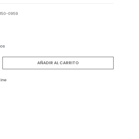
150-0959
dos
AÑADIR AL CARRITO
line