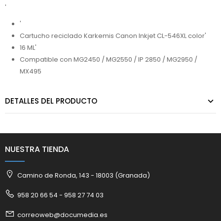
'
'
Cartucho reciclado Karkemis Canon Inkjet CL-546XL color'
16 ML'
Compatible con MG2450 / MG2550 / IP 2850 / MG2950 /
MX495
DETALLES DEL PRODUCTO
NUESTRA TIENDA
Camino de Ronda, 143 - 18003 (Granada)
958 20 66 54 - 958 27 74 03
correoweb@documedia.es