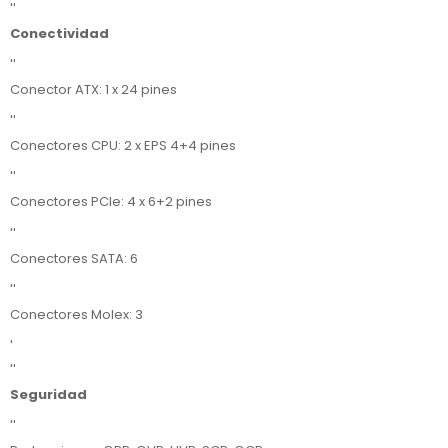
''
Conectividad
''
Conector ATX: 1 x 24 pines
''
Conectores CPU: 2 x EPS 4+4 pines
''
Conectores PCIe: 4 x 6+2 pines
''
Conectores SATA: 6
''
Conectores Molex: 3
'
''
Seguridad
''