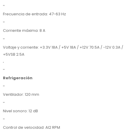
''
Frecuencia de entrada: 47-63 Hz
''
Corriente máxima: 8 A
''
Voltaje y corriente: +3.3V 18A / +5V 18A / +12V 70.5A / -12V 0.3A /
+5VSB 2.5A
'
''
Refrigeración
''
Ventilador: 120 mm
''
Nivel sonoro: 12 dB
''
Control de velocidad: AI2 RPM