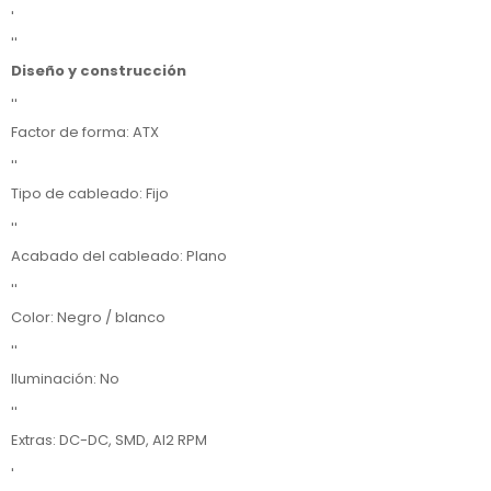
'
''
Diseño y construcción
''
Factor de forma: ATX
''
Tipo de cableado: Fijo
''
Acabado del cableado: Plano
''
Color: Negro / blanco
''
Iluminación: No
''
Extras: DC-DC, SMD, AI2 RPM
'