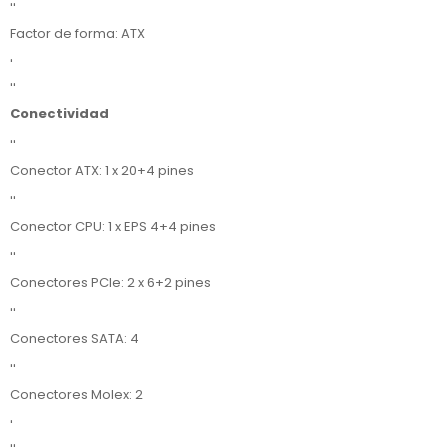
''
Factor de forma: ATX
'
''
Conectividad
''
Conector ATX: 1 x 20+4 pines
''
Conector CPU: 1 x EPS 4+4 pines
''
Conectores PCIe: 2 x 6+2 pines
''
Conectores SATA: 4
''
Conectores Molex: 2
'