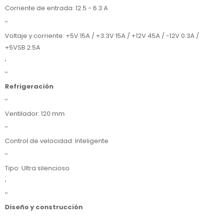
Corriente de entrada: 12.5 - 6.3 A
''
Voltaje y corriente: +5V 15A / +3.3V 15A / +12V 45A / -12V 0.3A /
+5VSB 2.5A
'
''
Refrigeración
''
Ventilador: 120 mm
''
Control de velocidad: Inteligente
''
Tipo: Ultra silencioso
'
''
Diseño y construcción