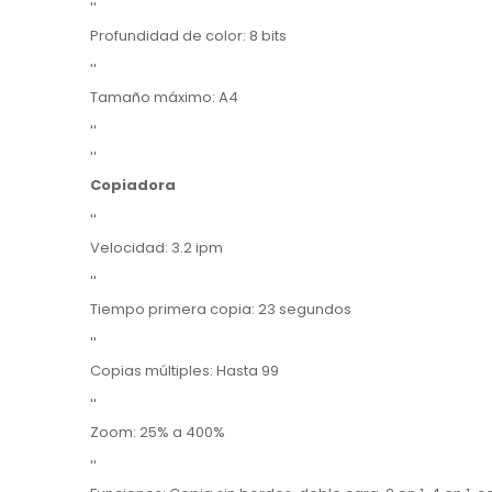
''
Profundidad de color: 8 bits
''
Tamaño máximo: A4
''
''
Copiadora
''
Velocidad: 3.2 ipm
''
Tiempo primera copia: 23 segundos
''
Copias múltiples: Hasta 99
''
Zoom: 25% a 400%
''