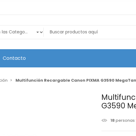
Contacto
ción
Multifunción Recargable Canon PIXMA G3590 MegaTank
Multifun
G3590 Me
18
personas 