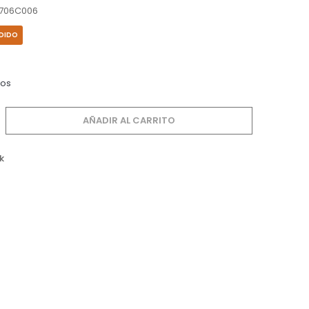
706C006
EDIDO
dos
AÑADIR AL CARRITO
k