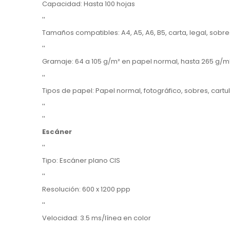
Capacidad: Hasta 100 hojas
''
Tamaños compatibles: A4, A5, A6, B5, carta, legal, sobr
''
Gramaje: 64 a 105 g/m² en papel normal, hasta 265 g/m
''
Tipos de papel: Papel normal, fotográfico, sobres, cartu
''
''
Escáner
''
Tipo: Escáner plano CIS
''
Resolución: 600 x 1200 ppp
''
Velocidad: 3.5 ms/línea en color