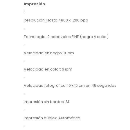
Impresión
''
Resolución: Hasta 4800 x 1200 ppp
''
Tecnología: 2 cabezales FINE (negro y color)
''
Velocidad en negro: 11 ipm
''
Velocidad en color: 6 ipm
''
Velocidad fotográfica: 10 x 15 cm en 45 segundos
''
Impresión sin bordes: Sí
''
Impresión dúplex: Automática
''