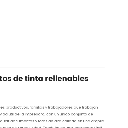
os de tinta rellenables
tes productivos, familias y trabajadores que trabajan
ida útil de la impresora, con un único conjunto de
oducir documentos y fotos de alta calidad en una amplia
uelta a tu creatividad. También es una impresora fácil