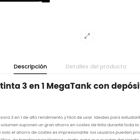
Descripción
Detalles del producto
tinta 3 en 1 MegaTank con depósit
ra 3 en 1 de alto rendimiento y fácil de usar. Ideales para estudian
volumen suponen un gran ahorro en costes de tinta durante toda la v
No solo el ahorro de costes es impresionante: los usuarios pueden pr
tico, de transferencia térmica y mate, para que puedas dar rienda s