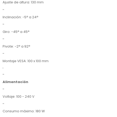
Ajuste de altura: 130 mm
''
Inclinación: -5° a 24°
''
Giro: -45° a 45°
''
Pivote: -2° a 92°
''
Montaje VESA: 100 x 100 mm
'
''
Alimentación
''
Voltaje: 100 - 240 V
''
Consumo máximo: 180 W