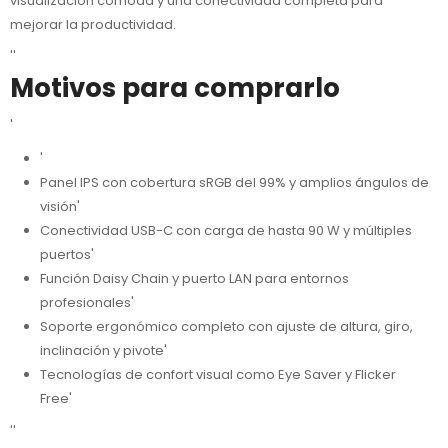
visualización cómoda y una conectividad completa para
mejorar la productividad.
''
Motivos para comprarlo
'
'
Panel IPS con cobertura sRGB del 99% y amplios ángulos de
visión'
Conectividad USB-C con carga de hasta 90 W y múltiples
puertos'
Función Daisy Chain y puerto LAN para entornos
profesionales'
Soporte ergonómico completo con ajuste de altura, giro,
inclinación y pivote'
Tecnologías de confort visual como Eye Saver y Flicker
Free'
''