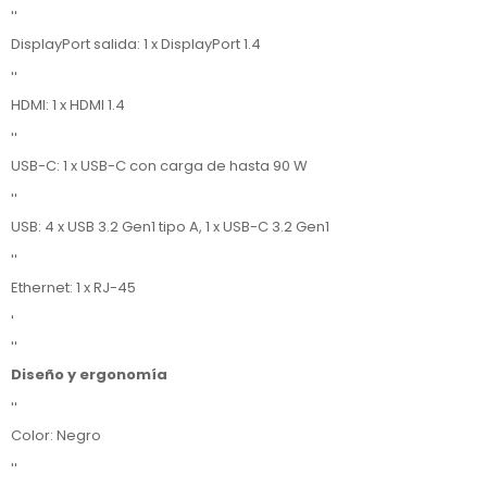
''
DisplayPort salida: 1 x DisplayPort 1.4
''
HDMI: 1 x HDMI 1.4
''
USB-C: 1 x USB-C con carga de hasta 90 W
''
USB: 4 x USB 3.2 Gen1 tipo A, 1 x USB-C 3.2 Gen1
''
Ethernet: 1 x RJ-45
'
''
Diseño y ergonomía
''
Color: Negro
''