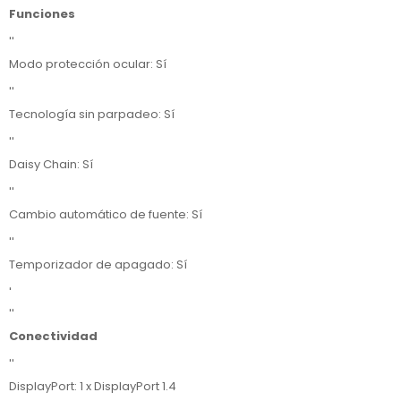
Funciones
''
Modo protección ocular: Sí
''
Tecnología sin parpadeo: Sí
''
Daisy Chain: Sí
''
Cambio automático de fuente: Sí
''
Temporizador de apagado: Sí
'
''
Conectividad
''
DisplayPort: 1 x DisplayPort 1.4