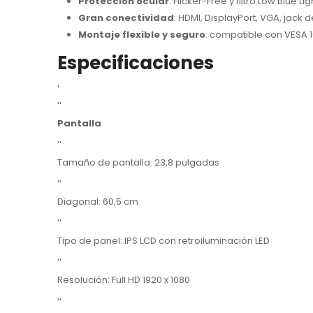
Protección ocular
: Flicker-Free y filtro Low Blue Li
Gran conectividad
: HDMI, DisplayPort, VGA, jack 
Montaje flexible y seguro
: compatible con VESA 
Especificaciones
'
''
Pantalla
''
Tamaño de pantalla: 23,8 pulgadas
''
Diagonal: 60,5 cm
''
Tipo de panel: IPS LCD con retroiluminación LED
''
Resolución: Full HD 1920 x 1080
''