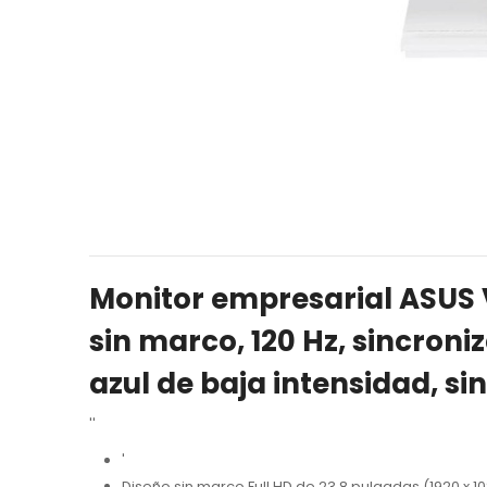
Monitor empresarial ASUS V
sin marco, 120 Hz, sincroni
azul de baja intensidad, s
''
'
Diseño sin marco Full HD de 23,8 pulgadas (1920 x 1