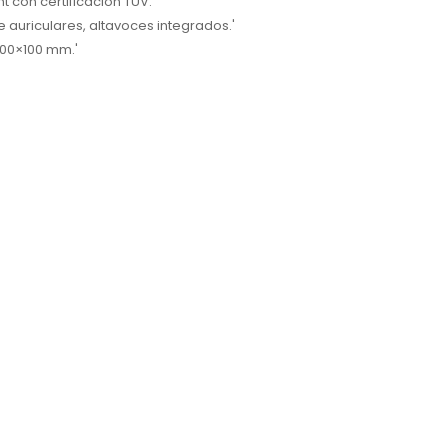
ght con certificación TÜV.'
de auriculares, altavoces integrados.'
100×100 mm.'