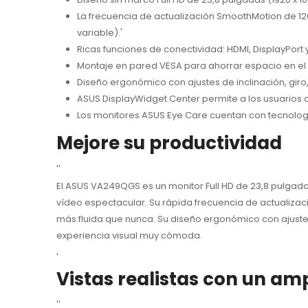
La frecuencia de actualización SmoothMotion de 120 H
variable).'
Ricas funciones de conectividad: HDMI, DisplayPort
Montaje en pared VESA para ahorrar espacio en el e
Diseño ergonómico con ajustes de inclinación, giro,
ASUS DisplayWidget Center permite a los usuarios ca
Los monitores ASUS Eye Care cuentan con tecnología
Mejore su productividad
''
El ASUS VA249QGS es un monitor Full HD de 23,8 pulgada
vídeo espectacular. Su rápida frecuencia de actualizac
más fluida que nunca. Su diseño ergonómico con ajustes de
experiencia visual muy cómoda.
'
Vistas realistas con un amp
''