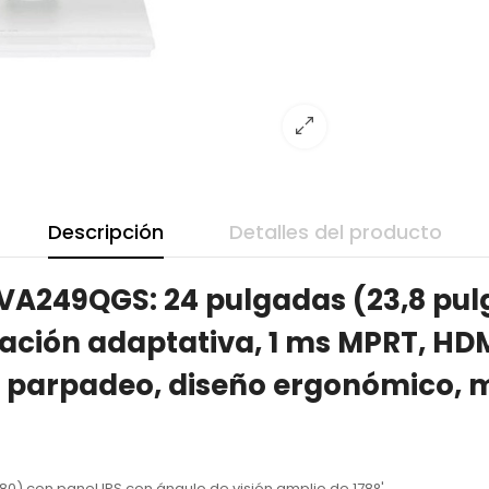
Descripción
Detalles del producto
A249QGS: 24 pulgadas (23,8 pulgad
zación adaptativa, 1 ms MPRT, HDM
in parpadeo, diseño ergonómico, 
080) con panel IPS con ángulo de visión amplio de 178°'