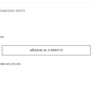
0LM02W2-B01171
dos
AÑADIR AL CARRITO
des en stock