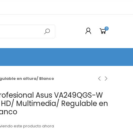
0
gulable en altura/ Blanco
Profesional Asus VA249QGS-W
ll HD/ Multimedia/ Regulable en
lanco
viendo este producto ahora