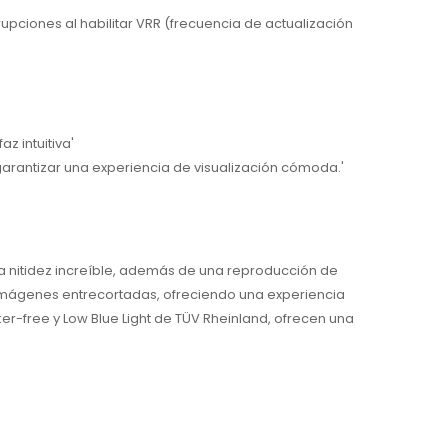
rupciones al habilitar VRR (frecuencia de actualización
z intuitiva'
garantizar una experiencia de visualización cómoda.'
a nitidez increíble, además de una reproducción de
s imágenes entrecortadas, ofreciendo una experiencia
cker-free y Low Blue Light de TÜV Rheinland, ofrecen una