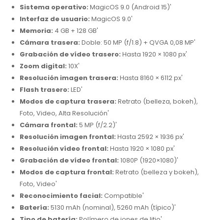
Sistema operativo:
MagicOS 9.0 (Android 15)'
Interfaz de usuario:
MagicOS 9.0'
Memoria:
4 GB + 128 GB'
Cámara trasera:
Doble: 50 MP (f/1.8) + QVGA 0,08 MP'
Grabación de vídeo trasero:
Hasta 1920 × 1080 px'
Zoom digital:
10X'
Resolución imagen trasera:
Hasta 8160 × 6112 px'
Flash trasero:
LED'
Modos de captura trasera:
Retrato (belleza, bokeh),
Foto, Video, Alta Resolución'
Cámara frontal:
5 MP (f/2.2)'
Resolución imagen frontal:
Hasta 2592 × 1936 px'
Resolución vídeo frontal:
Hasta 1920 × 1080 px'
Grabación de vídeo frontal:
1080P (1920×1080)'
Modos de captura frontal:
Retrato (belleza y bokeh),
Foto, Video'
Reconocimiento facial:
Compatible'
Batería:
5130 mAh (nominal), 5260 mAh (típico)'
Tipo de batería:
Polímero de iones de litio'