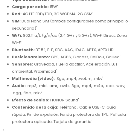
Carga por cable:
15W'
Red:
4G LTE FDD/TDD, 3G WCDMA, 2G GSM'
SIM:
Dual Nano SIM (ambas configurables como principal o
secundaria)'
WiFi:
802.11 a/b/g/n/ac (2.4 GHz y 5 GHz), Wi-Fi Direct, Zona
Wi-Fi'
Bluetooth:
BT 5.1, BLE, SBC, AAC, LDAC, APTX, APTX HD'
Posicionamiento:
GPS, AGPS, Glonass, BeiDou, Galileo'
Sensores:
Gravedad, Huella dactilar, Aceleración, Luz
ambiental, Proximidad'
Multimedia (vídeo):
.3gp, .mp4, .webm, .mkv'
Audio:
.mp3, .mid, .amr, .awb, .3gp, .mp4, .m4a, .aac, .wav,
.ogg, .flac, .mkv'
Efecto de sonido:
HONOR Sound'
Contenido de la caja:
Teléfono , Cable USB-C, Guía
rápida, Pin de expulsión, Funda protectora de TPU, Película
protectora aplicada, Tarjeta de garantía'
'