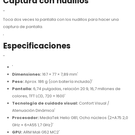
Captura con nudillos
''
Toca dos veces la pantalla con los nudillos para hacer una
captura de pantalla.
'
Especificaciones
''
'
Dimensiones:
167 × 77 × 7,89 mm'
Peso:
Aprox. 186 g (con batería incluida)'
Pantalla:
6,74 pulgadas, relación 20:9, 16,7 millones de
colores, TFT LCD, 720 × 1600'
Tecnología de cuidado visual:
Confort Visual /
Atenuación Dinámica'
Procesador:
MediaTek Helio G81, Ocho núcleos (2×A75 2,0
GHz + 6×A55 1,7 GHz)'
GPU:
ARM Mali G52 MC2'