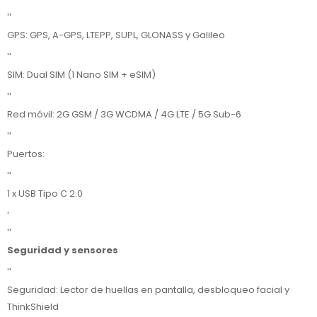
''
GPS: GPS, A-GPS, LTEPP, SUPL, GLONASS y Galileo
''
SIM: Dual SIM (1 Nano SIM + eSIM)
''
Red móvil: 2G GSM / 3G WCDMA / 4G LTE / 5G Sub-6
''
Puertos:
''
1 x USB Tipo C 2.0
'
''
Seguridad y sensores
''
Seguridad: Lector de huellas en pantalla, desbloqueo facial y
ThinkShield