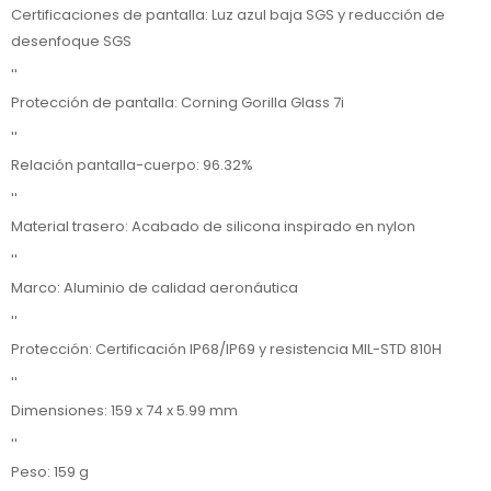
Certificaciones de pantalla: Luz azul baja SGS y reducción de
desenfoque SGS
''
Protección de pantalla: Corning Gorilla Glass 7i
''
Relación pantalla-cuerpo: 96.32%
''
Material trasero: Acabado de silicona inspirado en nylon
''
Marco: Aluminio de calidad aeronáutica
''
Protección: Certificación IP68/IP69 y resistencia MIL-STD 810H
''
Dimensiones: 159 x 74 x 5.99 mm
''
Peso: 159 g