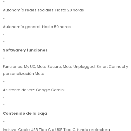
''
Autonomía redes sociales: Hasta 20 horas
''
Autonomía general: Hasta 50 horas
'
''
Software y funciones
''
Funciones: My UX, Moto Secure, Moto Unplugged, Smart Connect y
personalización Moto
''
Asistente de voz: Google Gemini
'
''
Contenido de la caja
''
Incluye: Cable USB Tipo C a USB Tipo C, funda protectora