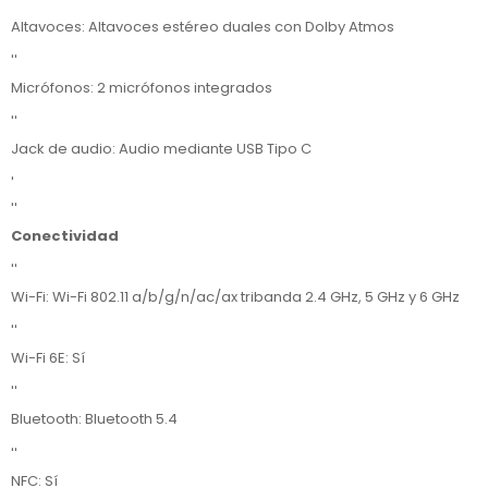
''
Altavoces: Altavoces estéreo duales con Dolby Atmos
''
Micrófonos: 2 micrófonos integrados
''
Jack de audio: Audio mediante USB Tipo C
'
''
Conectividad
''
Wi-Fi: Wi-Fi 802.11 a/b/g/n/ac/ax tribanda 2.4 GHz, 5 GHz y 6 GHz
''
Wi-Fi 6E: Sí
''
Bluetooth: Bluetooth 5.4
''
NFC: Sí