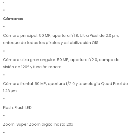
'
''
Cámaras
''
Cámara principal: 50 MP, apertura f/1.8, Ultra Pixel de 2.0 μm,
enfoque de todos los píxeles y estabilización OIS
''
Cámara ultra gran angular: 50 MP, apertura f/2.0, campo de
visión de 120° y función macro
''
Cámara frontal: 50 MP, apertura f/2.0 y tecnología Quad Pixel de
1.28 μm
''
Flash: Flash LED
''
Zoom: Super Zoom digital hasta 20x
''