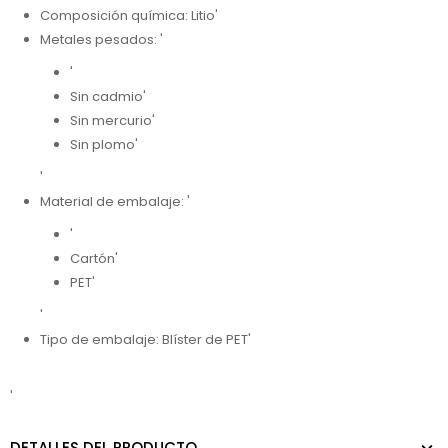
Composición química: Litio'
Metales pesados: '
'
Sin cadmio'
Sin mercurio'
Sin plomo'
'
Material de embalaje: '
'
Cartón'
PET'
'
Tipo de embalaje: Blíster de PET'
'
DETALLES DEL PRODUCTO