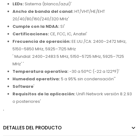
LEDs:
Sistema (blanco/azul)'
Ancho de banda del canal:
HT/VHT/HE/EHT
20/40/80/160/240/320 MHz'
Cumple con la NDAA:
Sí'
Certificaciones:
CE, FCC, IC, Anatel'
Frecuencia de operación:
EE.UU./CA: 2400–2472 MHz,
5150–5850 MHz, 5925–7125 MHz
' Mundial: 2400–2483.5 MHz, 5150–5725 MHz, 5925–7125
MHz' '
Temperatura operativa:
-30 a 50°C (-22 a 122°F)'
Humedad operativa:
5 a 95% sin condensación''
Software
'
Requisitos de la aplicación:
UniFi Network versión 8.2.93
o posteriores'
'
DETALLES DEL PRODUCTO