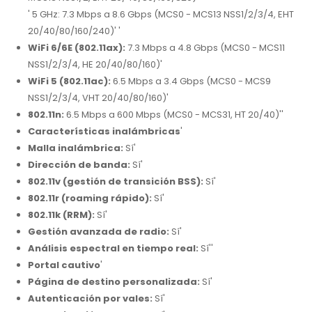
' 5 GHz: 7.3 Mbps a 8.6 Gbps (MCS0 - MCS13 NSS1/2/3/4, EHT
20/40/80/160/240)' '
WiFi 6/6E (802.11ax):
7.3 Mbps a 4.8 Gbps (MCS0 - MCS11
NSS1/2/3/4, HE 20/40/80/160)'
WiFi 5 (802.11ac):
6.5 Mbps a 3.4 Gbps (MCS0 - MCS9
NSS1/2/3/4, VHT 20/40/80/160)'
802.11n:
6.5 Mbps a 600 Mbps (MCS0 - MCS31, HT 20/40)''
Características inalámbricas
'
Malla inalámbrica:
Sí'
Dirección de banda:
Sí'
802.11v (gestión de transición BSS):
Sí'
802.11r (roaming rápido):
Sí'
802.11k (RRM):
Sí'
Gestión avanzada de radio:
Sí'
Análisis espectral en tiempo real:
Sí''
Portal cautivo
'
Página de destino personalizada:
Sí'
Autenticación por vales:
Sí'