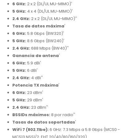
6 GHz:
2 x 2 (DL/UL MU-MIMO)'
5 GHz:
4 x 4 (DL/UL MU-MIMO)'
2.4 GHz:
2 x 2 (DL/UL MU-MIMO)''
Tasa de datos máxima
'
6 GHz:
5.8 Gbps (BW320)'
5 GHz:
8.6 Gbps (BW240)'
2.4 GHz:
688 Mbps (BW40)''
Ganancia de antena
'
6 GHz:
5.9 dBi'
5 GHz:
6 dBi'
2.4 GHz:
4 dBi''
Potencia TX máxima
'
6 GHz:
23 dBm'
5 GHz:
29 dBm'
2.4 GHz:
23 dBm''
BSSIDs máximos:
8 por radio''
Tasas de datos soportadas
'
WiFi 7 (802.11be):
6 GHz: 7.3 Mbps a 5.8 Gbps (MCS0 -
MCS13 NSS1/2, EHT 20/40/80/160/320)