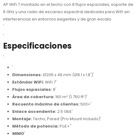
AP WiFi 7 montado en el techo con 8 flujos espaciales, soporte de
6 GHz y una radio de escaneo espectral dedicada para WiFi sin
interferencias en entornos exigentes y de gran escala.
'
'
Especificaciones
'
'
Dimensiones:
Ø206 x 46 mm (Ø8.1 x 1.8')'
Estándar WiFi:
WiFi 7'
Flujos espaciales:
8'
Área de cobertura:
160 m² (1.750 ft²)'
Recuento máximo de clientes:
500+'
Enlace ascendente:
2.5 GbE'
Montaje:
Techo, Pared (Pro Mount incluido)'
Método de potencia:
PoE+''
MIMO
'