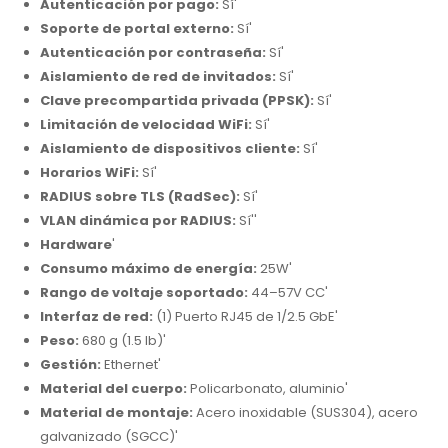
Autenticación por pago:
Sí'
Soporte de portal externo:
Sí'
Autenticación por contraseña:
Sí'
Aislamiento de red de invitados:
Sí'
Clave precompartida privada (PPSK):
Sí'
Limitación de velocidad WiFi:
Sí'
Aislamiento de dispositivos cliente:
Sí'
Horarios WiFi:
Sí'
RADIUS sobre TLS (RadSec):
Sí'
VLAN dinámica por RADIUS:
Sí''
Hardware
'
Consumo máximo de energía:
25W'
Rango de voltaje soportado:
44–57V CC'
Interfaz de red:
(1) Puerto RJ45 de 1/2.5 GbE'
Peso:
680 g (1.5 lb)'
Gestión:
Ethernet'
Material del cuerpo:
Policarbonato, aluminio'
Material de montaje:
Acero inoxidable (SUS304), acero
galvanizado (SGCC)'