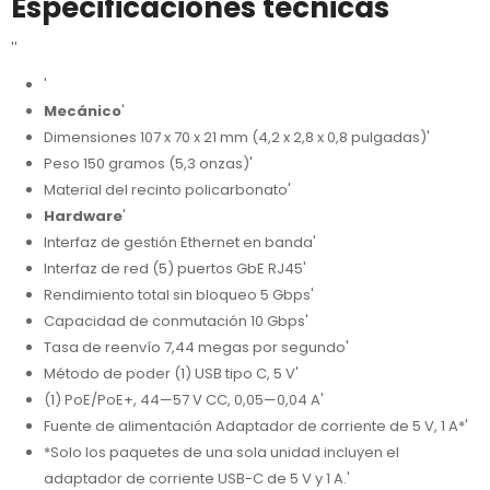
Especificaciones técnicas
''
'
Mecánico
'
Dimensiones 107 x 70 x 21 mm (4,2 x 2,8 x 0,8 pulgadas)'
Peso 150 gramos (5,3 onzas)'
Material del recinto policarbonato'
Hardware
'
Interfaz de gestión Ethernet en banda'
Interfaz de red (5) puertos GbE RJ45'
Rendimiento total sin bloqueo 5 Gbps'
Capacidad de conmutación 10 Gbps'
Tasa de reenvío 7,44 megas por segundo'
Método de poder (1) USB tipo C, 5 V'
(1) PoE/PoE+, 44—57 V CC, 0,05—0,04 A'
Fuente de alimentación Adaptador de corriente de 5 V, 1 A*'
*Solo los paquetes de una sola unidad incluyen el
adaptador de corriente USB-C de 5 V y 1 A.'