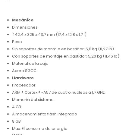
Mecánico
Dimensiones
442,4 x 325 x 43,7 mm (17,4 x 12,8 x 1,7 ')
Peso
Sin soportes de montaje en bastidor: 5,11 kg (11,27 lb)
Con soportes de montaje en bastidor: 5,20 kg (11,46 lb)
Material de la caja
Acero SGCC
Hardware
Procesador
ARM ® Cortex ® -A57 de cuatro núcleos a 1,7 GHz
Memoria del sistema
4 GB
Almacenamiento flash integrado
8 GB
Max. El consumo de energía