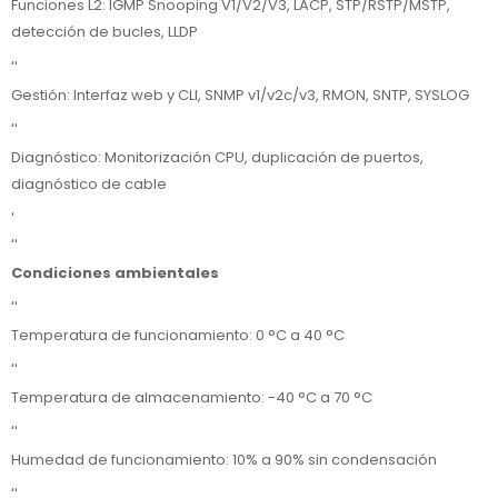
Funciones L2: IGMP Snooping V1/V2/V3, LACP, STP/RSTP/MSTP,
detección de bucles, LLDP
''
Gestión: Interfaz web y CLI, SNMP v1/v2c/v3, RMON, SNTP, SYSLOG
''
Diagnóstico: Monitorización CPU, duplicación de puertos,
diagnóstico de cable
'
''
Condiciones ambientales
''
Temperatura de funcionamiento: 0 °C a 40 °C
''
Temperatura de almacenamiento: -40 °C a 70 °C
''
Humedad de funcionamiento: 10% a 90% sin condensación
''