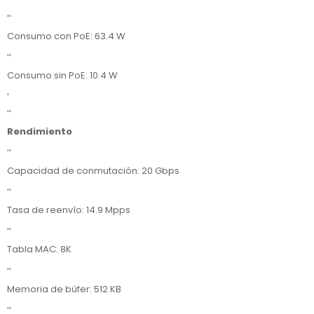
''
Consumo con PoE: 63.4 W
''
Consumo sin PoE: 10.4 W
'
''
Rendimiento
''
Capacidad de conmutación: 20 Gbps
''
Tasa de reenvío: 14.9 Mpps
''
Tabla MAC: 8K
''
Memoria de búfer: 512 KB
''