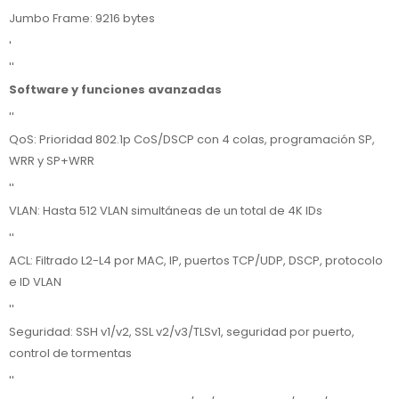
Jumbo Frame: 9216 bytes
'
''
Software y funciones avanzadas
''
QoS: Prioridad 802.1p CoS/DSCP con 4 colas, programación SP,
WRR y SP+WRR
''
VLAN: Hasta 512 VLAN simultáneas de un total de 4K IDs
''
ACL: Filtrado L2-L4 por MAC, IP, puertos TCP/UDP, DSCP, protocolo
e ID VLAN
''
Seguridad: SSH v1/v2, SSL v2/v3/TLSv1, seguridad por puerto,
control de tormentas
''