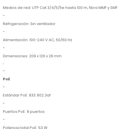
''
Medios de red: UTP Cat 3/4/5/5e hasta 100 m, fibra MMF y SMF
''
Refrigeración: Sin ventilador
''
Alimentación: 100-240 V AC, 50/60 Hz
''
Dimensiones: 209 x 126 x 26 mm
'
''
PoE
''
Estándar PoE: IEEE 802.3af
''
Puertos PoE: 8 puertos
''
Potencia total PoE: 53 W