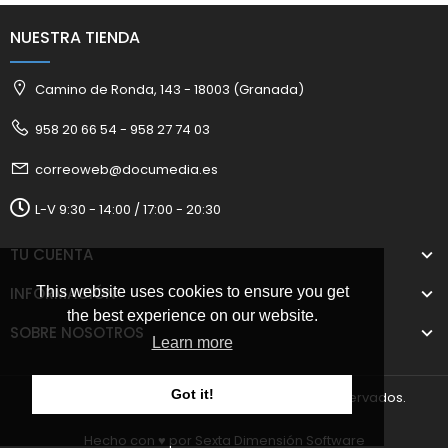
NUESTRA TIENDA
Camino de Ronda, 143 - 18003 (Granada)
958 20 66 54 - 958 27 74 03
correoweb@documedia.es
L-V 9:30 - 14:00 / 17:00 - 20:30
TU CUENTA
INFORMACIÓN
This website uses cookies to ensure you get
the best experience on our website.
SOBRE NOSOTROS
Learn more
Got it!
2025 © Documedia S.L. Todos los derechos reservados.
Hecho con ♥️ por
Sexta Dimensión Software