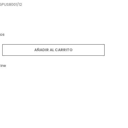
5PUS8001/12
dos
AÑADIR AL CARRITO
line