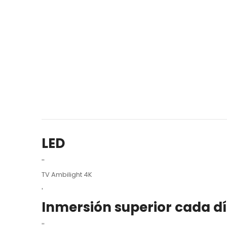
LED
''
TV Ambilight 4K
'
Inmersión superior cada d
''