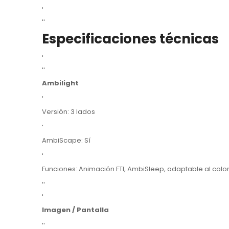
'
''
Especificaciones técnicas
'
''
Ambilight
'
Versión: 3 lados
'
AmbiScape: Sí
'
Funciones: Animación FTI, AmbiSleep, adaptable al color
''
'
Imagen / Pantalla
''