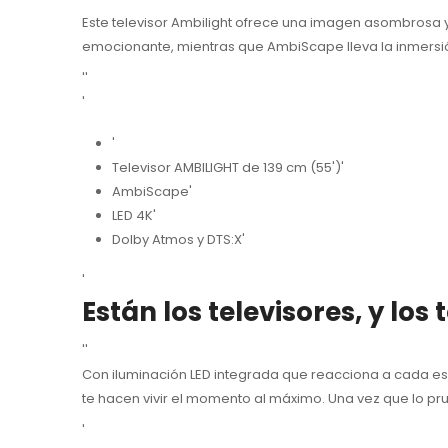
Este televisor Ambilight ofrece una imagen asombrosa y
emocionante, mientras que AmbiScape lleva la inmersión
''
'
'
Televisor AMBILIGHT de 139 cm (55')'
AmbiScape'
LED 4K'
Dolby Atmos y DTS:X'
'
Están los televisores, y los
''
Con iluminación LED integrada que reacciona a cada esce
te hacen vivir el momento al máximo. Una vez que lo prue
'