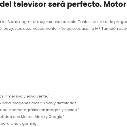
del televisor será perfecto. Motor
ar la IA para lograr el mejor sonido posible. Tanto si se trata de pr
ará los ajustes automáticamente. ¿No quieres usar la IA? También pu
ás inmersiva y envolvente.'
n para imágenes más fluidas y detalladas.'
idad cinematográfica en imagen y sonido.'
ilidad con Matter, Alexa y Google.'
para cine y gaming.'