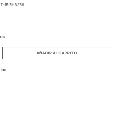
0T-15I5H8256
dos
AÑADIR AL CARRITO
line