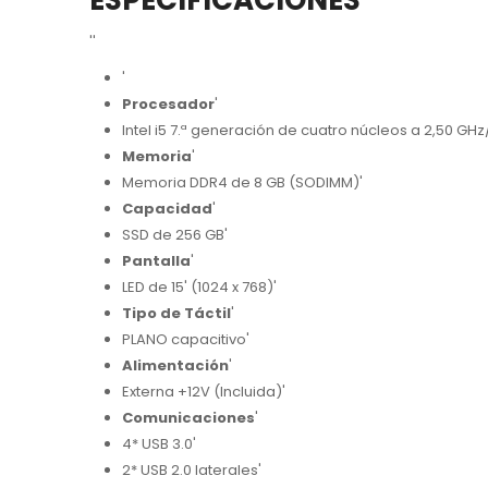
ESPECIFICACIONES
''
'
Procesador
'
Intel i5 7.ª generación de cuatro núcleos a 2,50 GH
Memoria
'
Memoria DDR4 de 8 GB (SODIMM)'
Capacidad
'
SSD de 256 GB'
Pantalla
'
LED de 15' (1024 x 768)'
Tipo de Táctil
'
PLANO capacitivo'
Alimentación
'
Externa +12V (Incluida)'
Comunicaciones
'
4* USB 3.0'
2* USB 2.0 laterales'