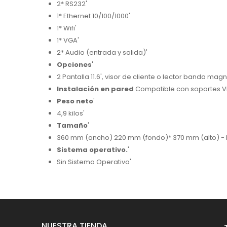
2* RS232'
1* Ethernet 10/100/1000'
1* Wifi'
1* VGA'
2* Audio (entrada y salida)'
Opciones
'
2 Pantalla 11.6', visor de cliente o lector banda magn
Instalación en pared
Compatible con soportes VE
Peso neto
'
4,9 kilos'
Tamaño
'
360 mm (ancho) 220 mm (fondo)* 370 mm (alto) - Pa
Sistema operativo.
'
Sin Sistema Operativo'
NUESTRA TIENDA