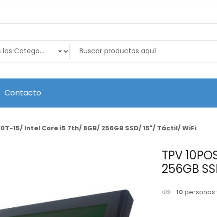
Contacto
0T-15/ Intel Core i5 7th/ 8GB/ 256GB SSD/ 15"/ Táctil/ WiFi
TPV 10POS
256GB SSD/
10
personas 