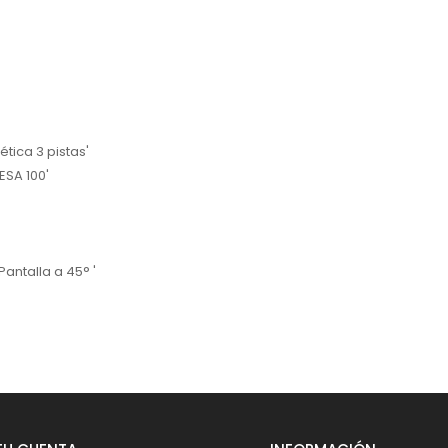
ética 3 pistas'
SA 100'
ntalla a 45° '