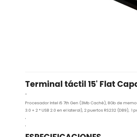
Terminal táctil 15' Flat Cap
''
Procesador Intel i5 7th Gen (3Mb Caché), 8Gb de memor
3.0 + 2 * USB 2.0 en el lateral), 2 puertos RS232 (DB9), 1
'
'