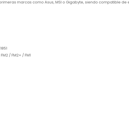
primeras marcas como Asus, MSI o Gigabyte, siendo compatible de 
 1851
FM2 / FM2+ / FM1