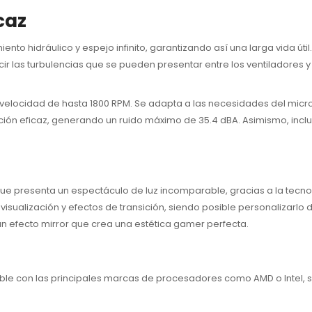
caz
ento hidráulico y espejo infinito, garantizando así una larga vida ú
r las turbulencias que se pueden presentar entre los ventiladores y
 velocidad de hasta 1800 RPM. Se adapta a las necesidades del mic
ilación eficaz, generando un ruido máximo de 35.4 dBA. Asimismo, in
e presenta un espectáculo de luz incomparable, gracias a la tecno
visualización y efectos de transición, siendo posible personalizarlo
un efecto mirror que crea una estética gamer perfecta.
ible con las principales marcas de procesadores como AMD o Intel, si