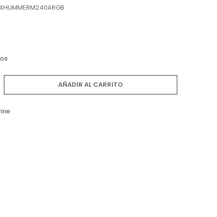
XHUMMERM240ARGB
dos
AÑADIR AL CARRITO
line