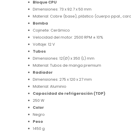
Bloque CPU
Dimensiones: 73 x 92.7 x 50 mm
Material: Cobre (base), plástico (cuerpo ppal., car
Bomba
Cojinete: Cerámico
Velocidad del motor: 2500 RPM ± 10%
Voltaje: 12 V
Tubos
Dimensiones: 12(Ø) x 350 (L) mm
Material: Tubos de manga premium
Radiador
Dimensiones: 275 x 120 x 27 mm
Material: Aluminio
Capacidad de refrigeración (TDP)
250 W
Color
Negro
Peso
1450 g