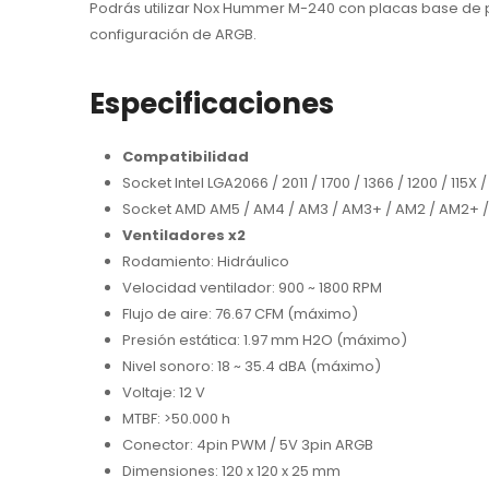
Podrás utilizar Nox Hummer M-240 con placas base de 
configuración de ARGB.
Especificaciones
Compatibilidad
Socket Intel LGA2066 / 2011 / 1700 / 1366 / 1200 / 115X /
Socket AMD AM5 / AM4 / AM3 / AM3+ / AM2 / AM2+ / 
Ventiladores x2
Rodamiento: Hidráulico
Velocidad ventilador: 900 ~ 1800 RPM
Flujo de aire: 76.67 CFM (máximo)
Presión estática: 1.97 mm H2O (máximo)
Nivel sonoro: 18 ~ 35.4 dBA (máximo)
Voltaje: 12 V
MTBF: >50.000 h
Conector: 4pin PWM / 5V 3pin ARGB
Dimensiones: 120 x 120 x 25 mm