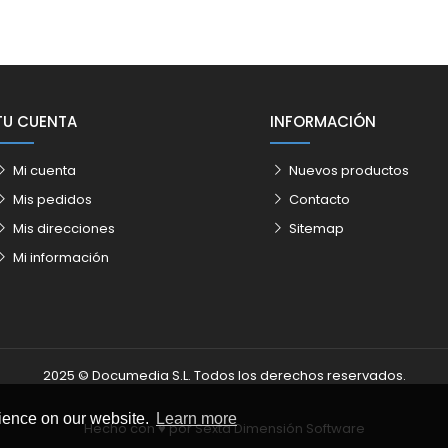
TU CUENTA
INFORMACIÓN
Mi cuenta
Nuevos productos
Mis pedidos
Contacto
Mis direcciones
Sitemap
Mi información
2025 © Documedia S.L. Todos los derechos reservados.
rience on our website.
Learn more
Hecho con ♥️ por
Sexta Dimensión Software