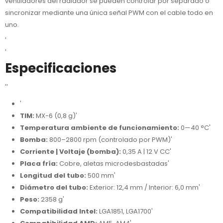
ventiladores del radiador se pueden controlar por separado o
sincronizar mediante una única señal PWM con el cable todo en
uno.
'
'
Especificaciones
''
'
TIM:
MX-6 (0,8 g)'
Temperatura ambiente de funcionamiento:
0—40 °C'
Bomba:
800–2800 rpm (controlado por PWM)'
Corriente | Voltaje (bomba):
0,35 A | 12 V CC'
Placa fría:
Cobre, aletas microdesbastadas'
Longitud del tubo:
500 mm'
Diámetro del tubo:
Exterior: 12,4 mm / Interior: 6,0 mm'
Peso:
2358 g'
Compatibilidad Intel:
LGA1851, LGA1700'