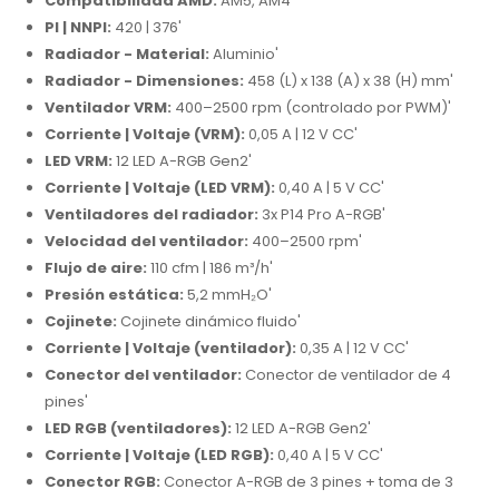
Compatibilidad AMD:
AM5, AM4'
PI | NNPI:
420 | 376'
Radiador - Material:
Aluminio'
Radiador - Dimensiones:
458 (L) x 138 (A) x 38 (H) mm'
Ventilador VRM:
400–2500 rpm (controlado por PWM)'
Corriente | Voltaje (VRM):
0,05 A | 12 V CC'
LED VRM:
12 LED A-RGB Gen2'
Corriente | Voltaje (LED VRM):
0,40 A | 5 V CC'
Ventiladores del radiador:
3x P14 Pro A-RGB'
Velocidad del ventilador:
400–2500 rpm'
Flujo de aire:
110 cfm | 186 m³/h'
Presión estática:
5,2 mmH₂O'
Cojinete:
Cojinete dinámico fluido'
Corriente | Voltaje (ventilador):
0,35 A | 12 V CC'
Conector del ventilador:
Conector de ventilador de 4
pines'
LED RGB (ventiladores):
12 LED A-RGB Gen2'
Corriente | Voltaje (LED RGB):
0,40 A | 5 V CC'
Conector RGB:
Conector A-RGB de 3 pines + toma de 3