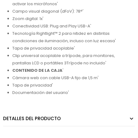
activar los micrófonos'
Campo visual diagonal (dFoV): 78°'
Zoom digital: 1x'
Conectividad USB: Plug and Play USB-A'
Tecnología Rightlight™ 2 para nitidez en distintas
condiciones de iluminación, incluso con luz escasa'
Tapa de privacidad acoplable'
Clip universal acoplable a trípode, para monitores,
pantallas LCD o portátiles 3Trípode no incluido'
CONTENIDO DE LA CAJA
'
Cámara web con cable USB-A fijo de 1,5 m'
Tapa de privacidad'
Documentación del usuario'
DETALLES DEL PRODUCTO