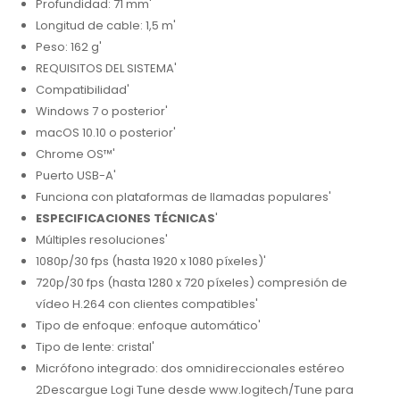
Profundidad: 71 mm'
Longitud de cable: 1,5 m'
Peso: 162 g'
REQUISITOS DEL SISTEMA'
Compatibilidad'
Windows 7 o posterior'
macOS 10.10 o posterior'
Chrome OS™'
Puerto USB-A'
Funciona con plataformas de llamadas populares'
ESPECIFICACIONES TÉCNICAS
'
Múltiples resoluciones'
1080p/30 fps (hasta 1920 x 1080 píxeles)'
720p/30 fps (hasta 1280 x 720 píxeles) compresión de
vídeo H.264 con clientes compatibles'
Tipo de enfoque: enfoque automático'
Tipo de lente: cristal'
Micrófono integrado: dos omnidireccionales estéreo
2Descargue Logi Tune desde www.logitech/Tune para