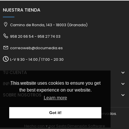
NUESTRA TIENDA
Camino de Ronda, 143 - 18003 (Granada)
958 20 66 54 - 958 27 74 03
correoweb@documedia.es
L-V 9:30 - 14:00 / 17:00 - 20:30
TU CUENTA
INFORMACIÓN
This website uses cookies to ensure you get
the best experience on our website.
SOBRE NOSOTROS
Learn more
Got it!
2025 © Documedia S.L. Todos los derechos reservados.
Hecho con ♥️ por
Sexta Dimensión Software