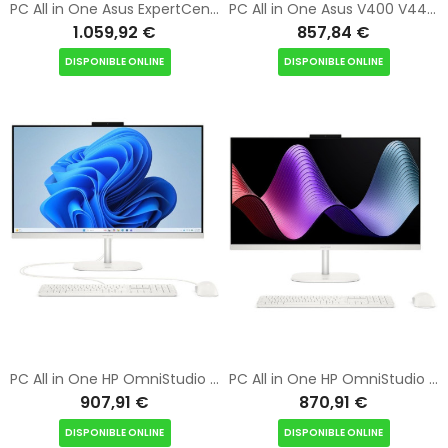
PC All in One Asus ExpertCenter P400 P440VA-BPC021X Intel Core 5-210H/ 16GB/ 512GB SSD/ 23.8"/ Win11 Pro
PC All in One Asus V400 V440VAK-WPC4170 Intel Core 5-210H/ 16GB/ 512GB SSD/ 23.8"/ Sin Sistema Operativo
1.059,92 €
857,84 €
DISPONIBLE ONLINE
DISPONIBLE ONLINE
PC All in One HP OmniStudio 27-CV0006NS Ryzen 5 40/ 16GB/ 1TB SSD/ 27"/ Win11
PC All in One HP OmniStudio 27-CU0004NS Intel Core 5-120U/ 16GB/ 1TB SSD/ 27"/ Sin Sistema Operativo
907,91 €
870,91 €
DISPONIBLE ONLINE
DISPONIBLE ONLINE