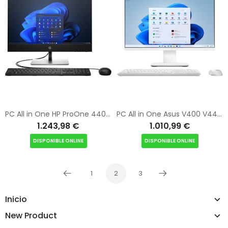
PC All in One HP ProOne 440 G9 B70YLAT Intel Core i7-14700T/ 16GB/ 512GB SSD/ 23.8"/ Win11 Pro
PC All in One Asus V400 V440VAK-WPC237W Intel Core i7-13620H/ 16GB/ 512GB/ 23.8"/ Win11
1.243,98 €
1.010,99 €
DISPONIBLE ONLINE
DISPONIBLE ONLINE
1
2
3
Anterior
Siguiente
Inicio
New Product