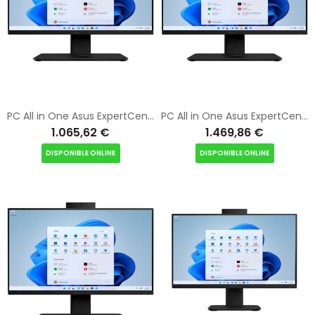
PC All in One Asus ExpertCenter P600 PM640KA-BPC176X Ryzen AI 5 330/ 16GB/ 512GB SSD/ 23.8"/ Win11 Pro
PC All in One Asus ExpertCenter P600 PM670KA-BPE109X Ryzen AI 7 350/ 16GB/ 512GB SSD/ 27"/ Win11 Pro
1.065,62 €
1.469,86 €
DISPONIBLE ONLINE
DISPONIBLE ONLINE