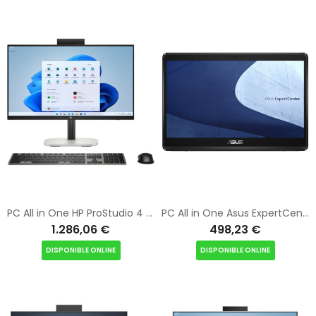
PC All in One HP ProStudio 4 G1i BY7E1ET Intel Core Ultra 5-235T/ 16GB/ 512GB SSD/ 23.8"/ Win11 Pro
PC All in One Asus ExpertCenter E1 AiO E1600WKAT-BMR270M Intel Celeron N4500/ 8GB/ 256GB SSD/ 15.6" Táctil/ Sin Sistema Operativ
1.286,06 €
498,23 €
DISPONIBLE ONLINE
DISPONIBLE ONLINE