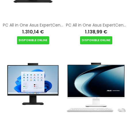
PC All in One Asus ExpertCenter P600 PM670KA-BPE108X Ryzen AI 5 330/ 16GB/ 512GB SSD/ 27"/ Win11 Pro
PC All in One Asus ExpertCenter P400 P440VA-BPC022X Intel Core 7-240H/ 16GB/ 512GB SSD/ 23.8"/ Win11 Pro
1.310,14 €
1.138,99 €
DISPONIBLE ONLINE
DISPONIBLE ONLINE