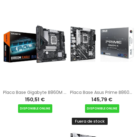
Placa Base Gigabyte B860M EAGLE Socket 1851/ DDR5/ PCIe 5.0/ Micro ATX
Placa Base Asus Prime B860M-K Socket 1851/ DDR5/ PCIe 5.0/ Micro ATX
150,51 €
145,79 €
DISPONIBLE ONLINE
DISPONIBLE ONLINE
Fuera de stock