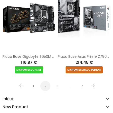
Placa Base Gigabyte B650M D3HP Socket AM5/ DDR5/ PCIe 4.0/ Micro ATX
Placa Base Asus Prime Z790-P Socket 1700/ DDR5/ PCIe 5.0
116,87 €
214,45 €
DISPONIBLE ONLINE
DISPONIBLE BAJO PEDIDO
1
2
3
…
7
Anterior
Siguiente
Inicio
New Product