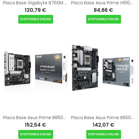
Placa Base Gigabyte B760M DS3H GEN5 Socket 1700/ DDR5/ PCIe 5.0/ Micro ATX
Placa Base Asus Prime H610M-A R2.0/ Socket 1700/ DDR5/ PCIe 4.0/ Micro ATX
120,79 €
84,66 €
DISPONIBLE ONLINE
DISPONIBLE ONLINE
Placa Base Asus Prime B850M-A-CSM Socket AM5/ DDR5/ PCIe 5.0/ Micro ATX
Placa Base Asus Prime B650-PLUS-CSM Socket AM5/ DDR5/ PCIe 5.0
152,54 €
142,07 €
DISPONIBLE ONLINE
DISPONIBLE ONLINE