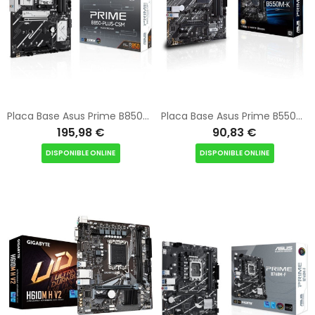
Placa Base Asus Prime B850-PLUS-CSM Socket AM5/ DDR5/ PCIe 5.0
Placa Base Asus Prime B550M-K Socket AM4/ DDR4/ PCIe 4.0/ Micro ATX
195,98 €
90,83 €
DISPONIBLE ONLINE
DISPONIBLE ONLINE