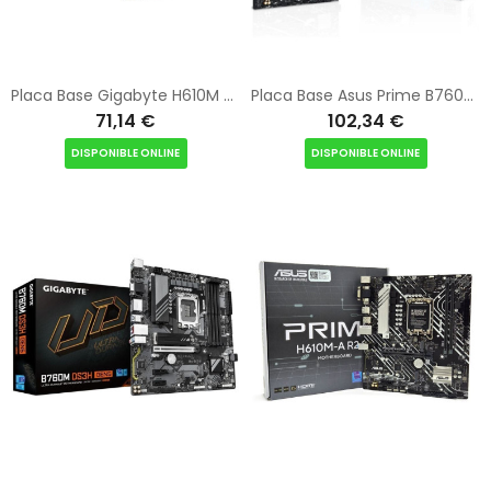
Placa Base Gigabyte H610M H V2 Socket 1700/ DDR5/ PCIe 4.0/ Micro ATX
Placa Base Asus Prime B760M-F Socket 1700/ DDR5/ PCIe 4.0/ Micro ATX
71,14 €
102,34 €
DISPONIBLE ONLINE
DISPONIBLE ONLINE