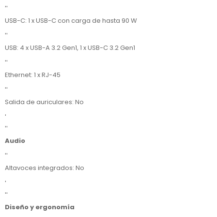
''
USB-C: 1 x USB-C con carga de hasta 90 W
''
USB: 4 x USB-A 3.2 Gen1, 1 x USB-C 3.2 Gen1
''
Ethernet: 1 x RJ-45
''
Salida de auriculares: No
'
''
Audio
''
Altavoces integrados: No
'
''
Diseño y ergonomía