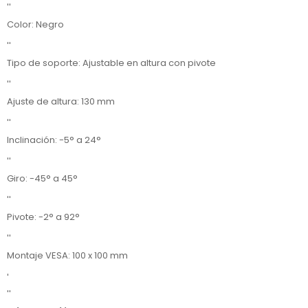
''
Color: Negro
''
Tipo de soporte: Ajustable en altura con pivote
''
Ajuste de altura: 130 mm
''
Inclinación: -5° a 24°
''
Giro: -45° a 45°
''
Pivote: -2° a 92°
''
Montaje VESA: 100 x 100 mm
'
''