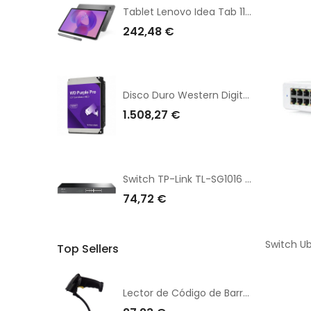
Tablet Lenovo Idea Tab 11"/ 8GB/ 256GB/ Octacore/ Gris Luna/ Incluye Lenovo Tab Pen
242,48 €
Disco Duro Western Digital WD Purple Pro Surveillance 26TB/ 3.5"/ SATA III/ 512MB
1.508,27 €
Switch TP-Link TL-SG1016 V2 16 Puertos/ RJ-45 10/100/1000
74,72 €
Top Sellers
Lector de Código de Barras 1D Premier MS3-1D/ USB