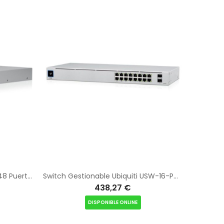
Switch Ubiquiti USW-48-POE/ 48 Puertos/ RJ45 10/100/1000 PoE/ SFP
Switch Gestionable Ubiquiti USW-16-POE 16 Puertos/ RJ-45 Gigabit 10/100/1000/ SFP/ PoE+
438,27 €
DISPONIBLE ONLINE