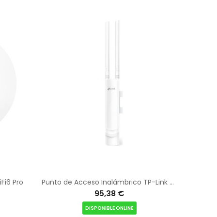
Fi6 Pro
Punto de Acceso Inalámbrico TP-Link Omada EAP225-OUTDOOR PoE 1200Mbps/ 2.4GHz 5GHz/ Antenas de 4dBi/ WiFi 802.11ac/n/b/g/a
95,38 €
DISPONIBLE ONLINE