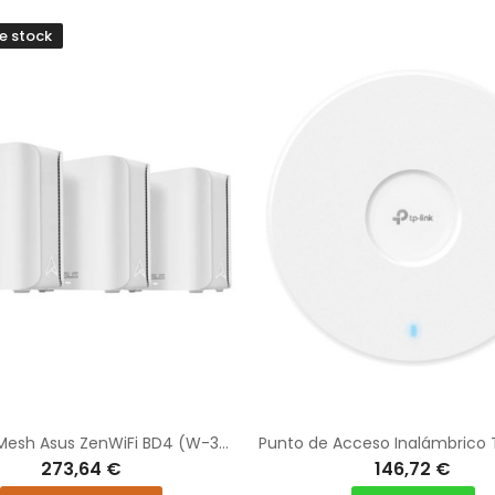
e stock
Sistema Mesh Asus ZenWiFi BD4 (W-3-PK) 3600Mbps/ 2.4GHz 5GHz/ Pack de 3
273,64 €
146,72 €