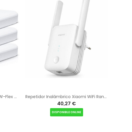
Switch Gestionable Ubiquiti USW-Flex Mini 5 Puertos/ RJ45 10/100/1000 PoE/ Pack 3 uds
Repetidor Inalámbrico Xiaomi WiFi Range Extender AX1500 1500Mbps/ WiFi 6/ 2 Antenas
40,27 €
DISPONIBLE ONLINE