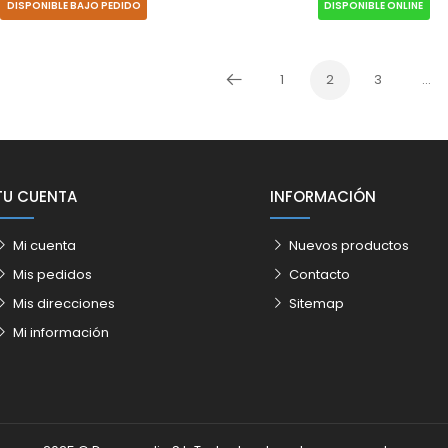
DISPONIBLE BAJO PEDIDO
DISPONIBLE ONLINE
1
2
3
…
Anterior
TU CUENTA
INFORMACIÓN
Mi cuenta
Nuevos productos
Mis pedidos
Contacto
Mis direcciones
Sitemap
Mi información