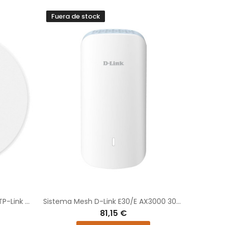
Fuera de stock
Punto de Acceso Inalámbrico TP-Link Omada EAP723/ WiFi 7/ 3600Mbps/ 2.4GHz 5GHz/ 4 Antenas/ WiFi 802.11 a/b/g/n/ac/ax/be
Sistema Mesh D-Link E30/E AX3000 3000Mbps/ WiFi 6/ 2.4GHz 5GHz
81,15 €