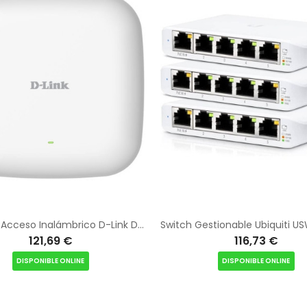
Punto de Acceso Inalámbrico D-Link DBR-X3000-AP/ WiFi 6/ PoE/ 3000Mbps/ 2.4GHz 5GHz/ Antenas de 3/4dBi/ WiFi 802.11ax
121,69 €
116,73 €
DISPONIBLE ONLINE
DISPONIBLE ONLINE